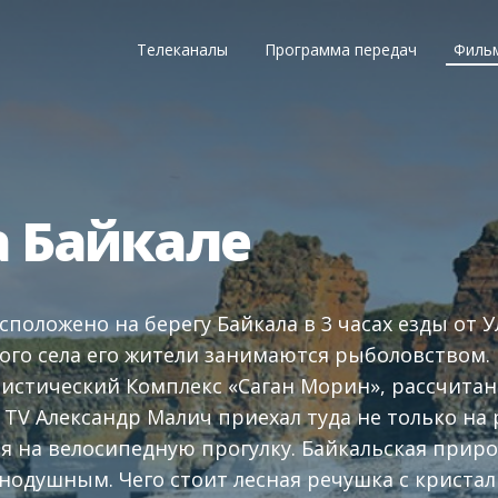
Телеканалы
Программа передач
Филь
а Байкале
сположено на берегу Байкала в 3 часах езды от У
ого села его жители занимаются рыболовством. В
истический Комплекс «Саган Морин», рассчитан
TV Александр Малич приехал туда не только на 
я на велосипедную прогулку. Байкальская приро
нодушным. Чего стоит лесная речушка с кристал