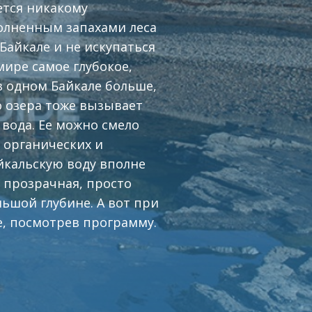
ется никакому
олненным запахами леса
Байкале и не искупаться
мире самое глубокое,
в одном Байкале больше,
го озера тоже вызывает
о вода. Ее можно смело
о органических и
йкальскую воду вполне
 прозрачная, просто
ьшой глубине. А вот при
е, посмотрев программу.