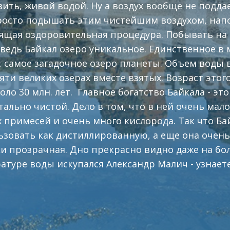
вить, живой водой. Ну а воздух вообще не подда
росто подышать этим чистейшим воздухом, нап
оящая оздоровительная процедура. Побывать на 
ведь Байкал озеро уникальное. Единственное в 
, самое загадочное озеро планеты. Объем воды 
пяти великих озерах вместе взятых. Возраст это
оло 30 млн. лет. Главное богатство Байкала - эт
тально чистой. Дело в том, что в ней очень мал
примесей и очень много кислорода. Так что Ба
зовать как дистиллированную, а еще она очень
и прозрачная. Дно прекрасно видно даже на бол
атуре воды искупался Александр Малич - узнает