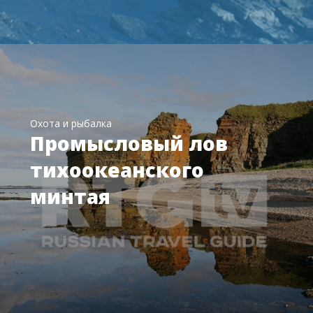
Охота и рыбалка
Промысловый лов
тихоокеанского
минтая