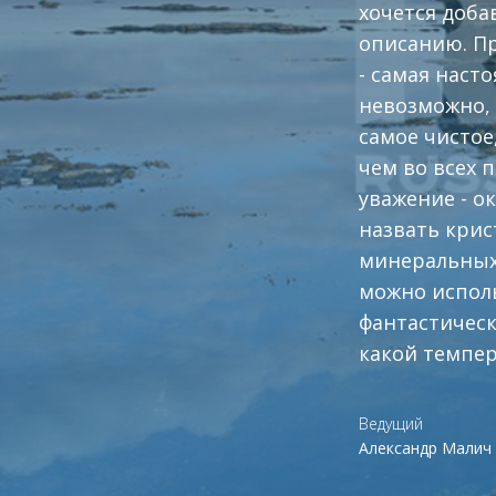
хочется доба
описанию. П
- самая наст
невозможно, 
самое чистое
чем во всех 
уважение - ок
назвать крис
минеральных 
можно исполь
фантастическ
какой темпер
Ведущий
Александр Малич