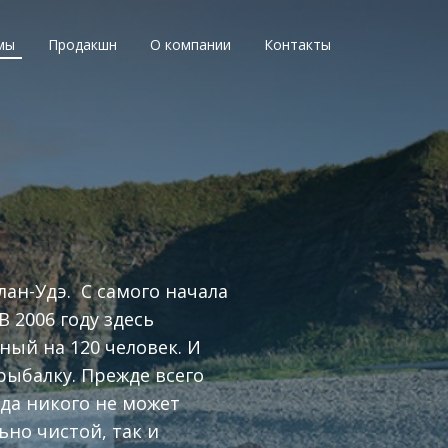
мы
Продакшн
О компании
Контакты
лан-Удэ. С самого начала
 2006 году здесь
ный на 120 человек. И
рыбалку. Прежде всего
да никого не может
ьно чистой, так и