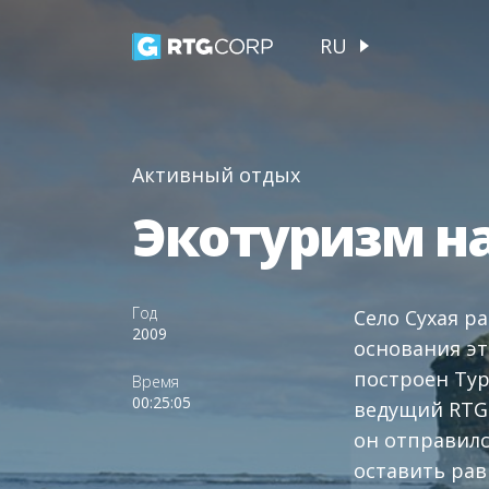
RU
Активный отдых
Экотуризм н
Год
Село Сухая ра
2009
основания эт
построен Тур
Время
00:25:05
ведущий RTG 
он отправилс
оставить рав