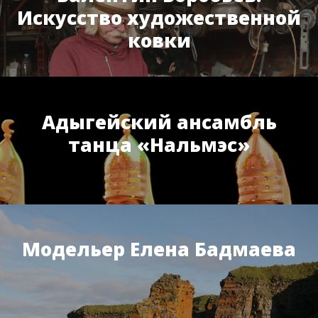
Искусство художественной
ковки
Адыгейский ансамбль
танца «Нальмэс»
Модельер Елена Бадмаева