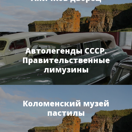
Автолегенды СССР.
Правительственные
лимузины
Коломенский музей
пастилы