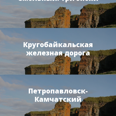
Кругобайкальская
железная дорога
Петропавловск-
Камчатский