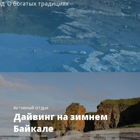
д. О богатых традициях
Активный отдых
Дайвинг на зимнем
Байкале