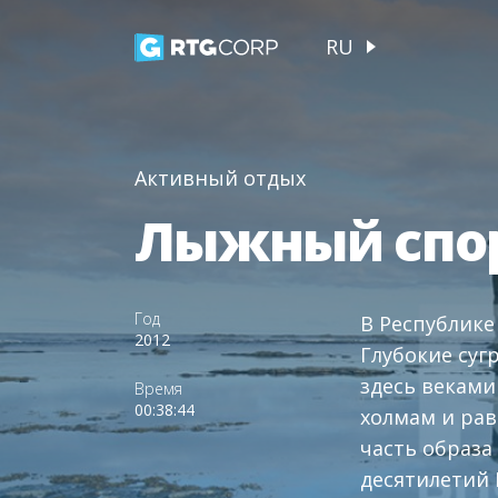
RU
Активный отдых
Лыжный спор
Год
В Республике
2012
Глубокие суг
здесь веками
Время
00:38:44
холмам и рав
часть образа
десятилетий 