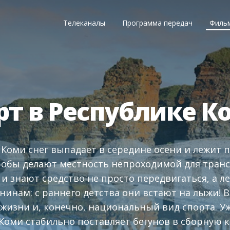
Телеканалы
Программа передач
Филь
т в Республике К
 Коми снег выпадает в середине осени и лежит п
робы делают местность непроходимой для транс
 и знают средство не просто передвигаться, а 
нинам: с раннего детства они встают на лыжи! В
 жизни и, конечно, национальный вид спорта. У
Коми стабильно поставляет бегунов в сборную к