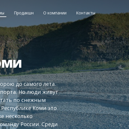
мы
Продакшн
О компании
Контакты
оми
орою до самого лета.
порта. Но люди живут
летать по снежным
 Республике Коми это
же несколько
оманду России. Среди