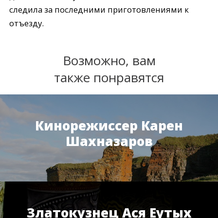
следила за последними приготовлениями к
отъезду.
Возможно, вам
также понравятся
Кинорежиссер Карен
Шахназаров
Златокузнец Ася Еутых