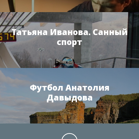
Татьяна Иванова. Санный
спорт
Футбол Анатолия
Давыдова