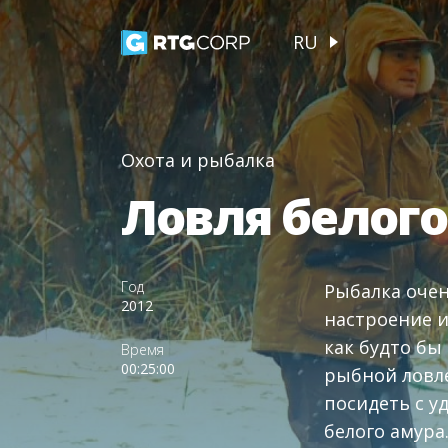
RU
Охота и рыбалка
Ловля белого
Год
Рыбалка очен
2012
настроение и
как будто бы
Время
00:25:00
рыбной ловле
посидеть с у
белого амура