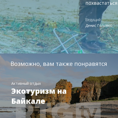
похвастаться
Ведущий
Денис Головко
Возможно, вам также понравятся
Активный отдых
Экотуризм на
Байкале