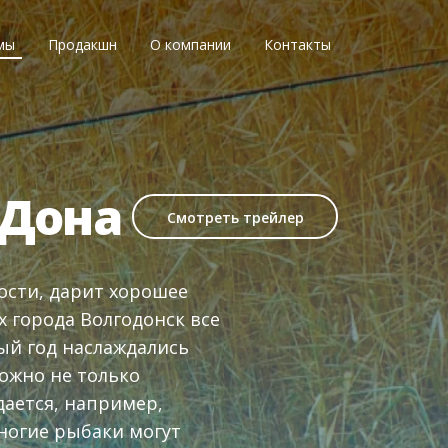
мы
Продакшн
О компании
Контакты
 Дона
Смотреть трейлер
ости, дарит хорошее
х города Волгодонск все
лый год наслаждались
ожно не только
дается, например,
многие рыбаки могут