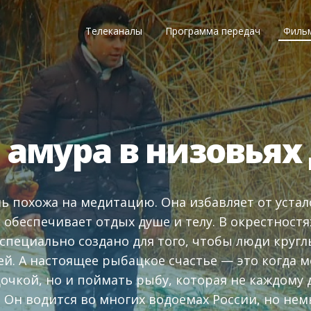
Телеканалы
Программа передач
Филь
 амура в низовьях
ь похожа на медитацию. Она избавляет от устал
 обеспечивает отдых душе и телу. В окрестностя
 специально создано для того, чтобы люди круг
й. А настоящее рыбацкое счастье — это когда м
дочкой, но и поймать рыбу, которая не каждому 
. Он водится во многих водоемах России, но не