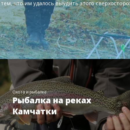
 тем, что им удалось выудить этого сверхосторо
Охота и рыбалка
Рыбалка на реках
Камчатки