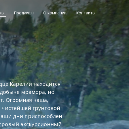
мы
Продакшн
О компании
Контакты
рдце Карелии находится
 добыче мрамора, но
т. Огромная чаша,
а чистейшей грунтовой
наши дни приспособлен
етровый экскурсионный