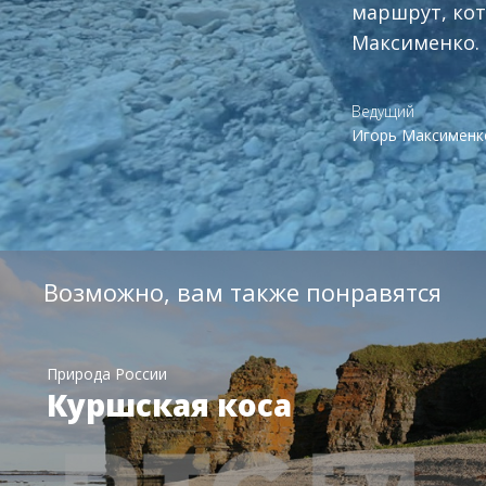
маршрут, кот
Максименко.
Ведущий
Игорь Максименк
Возможно, вам также понравятся
Природа России
Куршская коса