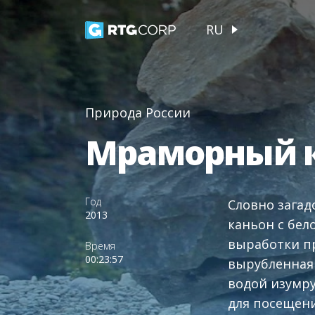
RU
Природа России
Мраморный к
Год
Словно загад
2013
каньон с бел
выработки пр
Время
00:23:57
вырубленная 
водой изумр
для посещен