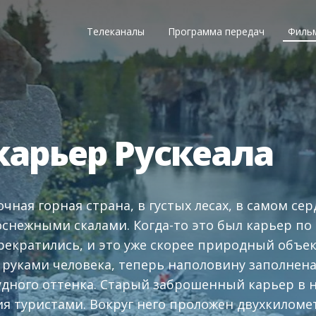
Телеканалы
Программа передач
Филь
арьер Рускеала
очная горная страна, в густых лесах, в самом се
оснежными скалами. Когда-то это был карьер по
екратились, и это уже скорее природный объек
руками человека, теперь наполовину заполнен
удного оттенка. Старый заброшенный карьер в 
ия туристами. Вокруг него проложен двухкилом