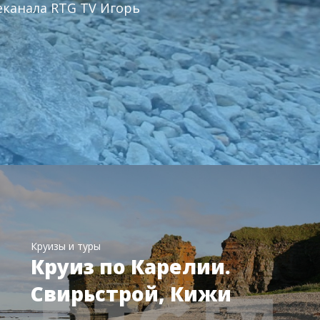
еканала RTG TV Игорь
Круизы и туры
Круиз по Карелии.
Свирьстрой, Кижи