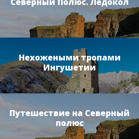
Северный Полюс. Ледокол
Нехожеными тропами
Ингушетии
Путешествие на Северный
полюс