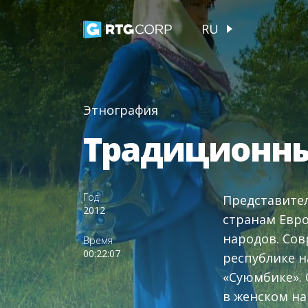
RU
Этнография
Традиционны
Год
Представител
2012
странам Евро
народов. Сов
Время
00:22:07
республике н
«Суюмбике». 
в женском н