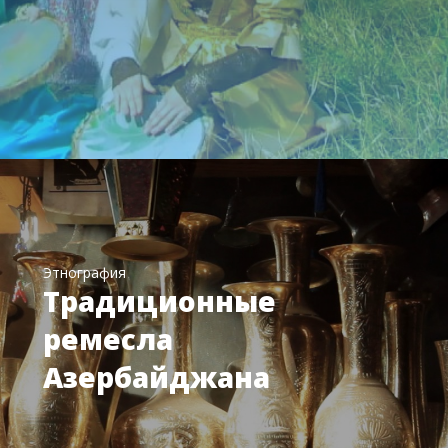
Этнография
Традиционные
ремесла
Азербайджана