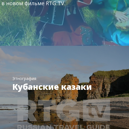
 в новом фильме RTG TV.
Этнография
Кубанские казаки