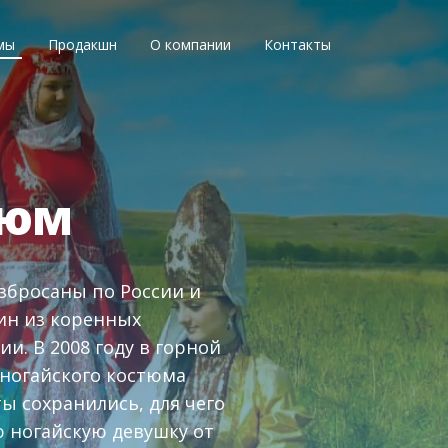
мы
Продакшн
О компании
Контакты
тюм
збросаны по России и
дин из коренных
и. В 2008 году в горной
 ногайского костюма
ы сохранились, для чего
 ногайскую девушку от