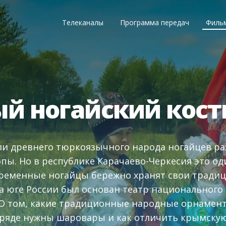
Телеканалы
Программа передач
Филь
й ногайский кос
и древнего тюркоязычного народа ногайцев ра
пы. Но в республике Карачаево-Черкесия это о
ременные ногайцы бережно хранят свои традици
а юге России был основан театр национального
О том, какие традиционные народные орнамент
аряде нужны шаровары и как отличить крымскую