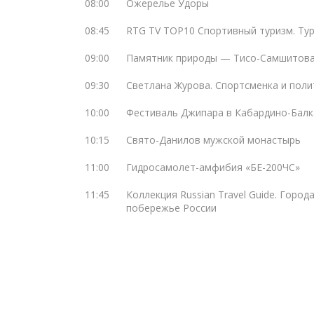
08:00
Ожерелье Удоры
08:45
RTG TV TOP10 Спортивный туризм. Ту
09:00
Памятник природы — Тисо-Самшитов
09:30
Светлана Журова. Спортсменка и поли
10:00
Фестиваль Джипара в Кабардино-Балк
10:15
Свято-Данилов мужской монастырь
11:00
Гидросамолет-амфибия «БЕ-200ЧС»
11:45
Коллекция Russian Travel Guide. Город
побережье России