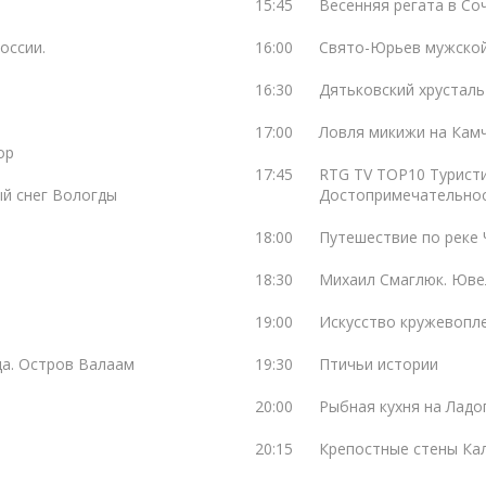
15:45
Весенняя регата в Со
оссии.
16:00
Свято-Юрьев мужско
16:30
Дятьковский хрусталь
17:00
Ловля микижи на Кам
ор
17:45
RTG TV TOP10 Туристи
ый снег Вологды
Достопримечательно
18:00
Путешествие по реке 
18:30
Михаил Смаглюк. Юве
19:00
Искусство кружевопле
ода. Остров Валаам
19:30
Птичьи истории
20:00
Рыбная кухня на Ладо
20:15
Крепостные стены Ка