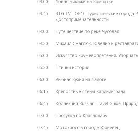
03:00
Ловля микижи на Камчатке
03:45
RTG TV TOP10 Туристические города Р
Достопримечательности
04:00
Путешествие по реке Чусовая
04:30
Михаил Смаглюк. Ювелир и реставрат
05:00
Искусство кружевоплетения. Узорчат
05:30
Птичьи истории
06:00
Рыбная кухня на Ладоге
06:15
Крепостные стены Калининграда
06:45
Коллекция Russian Travel Guide. Прир
07:00
Прогулка по Краснодару
07:45
Мотокросс в городе Юрьевец