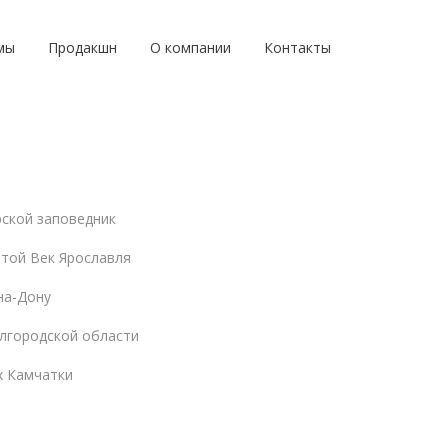
мы
Продакшн
О компании
Контакты
ской заповедник
отой Век Ярославля
на-Дону
лгородской области
х Камчатки