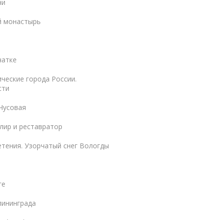
чи
й монастырь
чатке
ческие города России.
сти
Чусовая
лир и реставратор
тения. Узорчатый снег Вологды
ге
лининграда