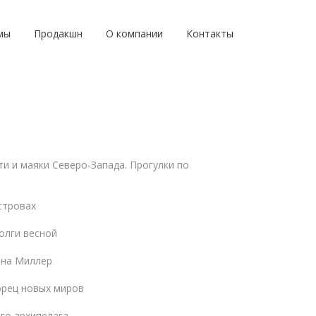
мы
Продакшн
О компании
Контакты
и и маяки Северо-Запада. Прогулки по
стровах
олги весной
ана Миллер
орец новых миров
го архипелага