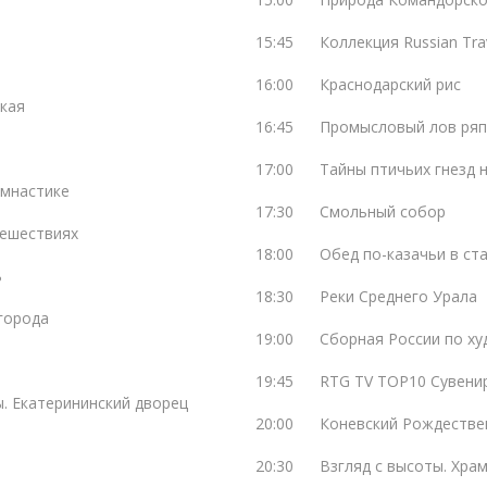
15:45
Коллекция Russian Tra
16:00
Краснодарский рис
ская
16:45
Промысловый лов ряп
17:00
Тайны птичьих гнезд 
имнастике
17:30
Смольный собор
тешествиях
18:00
Обед по-казачьи в ст
ь
18:30
Реки Среднего Урала
города
19:00
Сборная России по ху
19:45
RTG TV TOP10 Сувени
ы. Екатерининский дворец
20:00
Коневский Рождестве
20:30
Взгляд с высоты. Хра