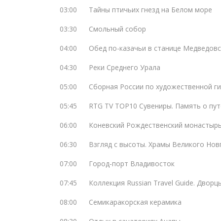
03:00
Тайны птичьих гнезд на Белом море
03:30
Смольный собор
04:00
Обед по-казачьи в станице Медведов
04:30
Реки Среднего Урала
05:00
Сборная России по художественной г
05:45
RTG TV TOP10 Сувениры. Память о пу
06:00
Коневский Рождественский монастыр
06:30
Взгляд с высоты. Храмы Великого Нов
07:00
Город-порт Владивосток
07:45
Коллекция Russian Travel Guide. Дворц
08:00
Семикаракорская керамика