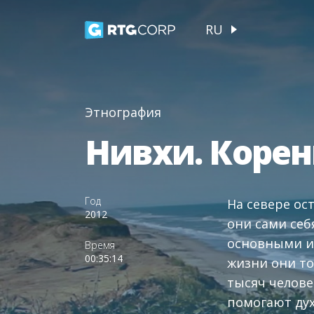
RU
Этнография
Нивхи. Коре
Год
На севере ос
2012
они сами себ
основными их
Время
00:35:14
жизни они то
тысяч челове
помогают дух