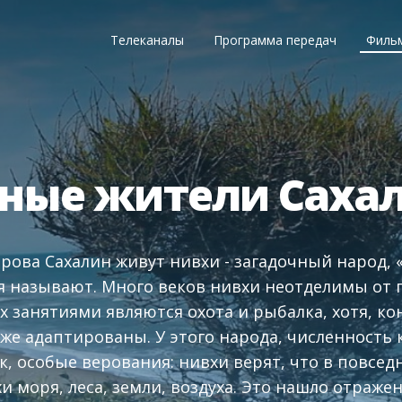
Телеканалы
Программа передач
Филь
нные жители Саха
трова Сахалин живут нивхи - загадочный народ, «
я называют. Много веков нивхи неотделимы от 
 занятиями являются охота и рыбалка, хотя, ко
же адаптированы. У этого народа, численность 
к, особые верования: нивхи верят, что в повсе
и моря, леса, земли, воздуха. Это нашло отражен