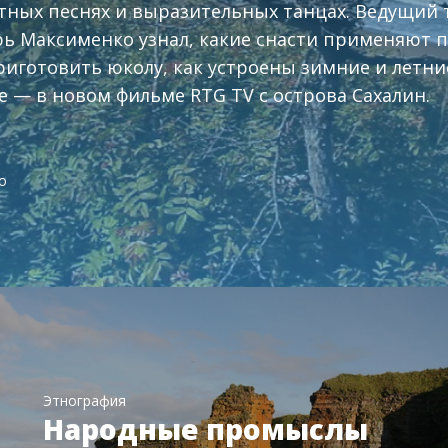
тных песнях и выразительных танцах. Ведущий т
рь Максименко узнал, какие снасти применяют пр
иготовить юколу, как устроены зимние и летни
е — в новом фильме RTG TV с острова Сахалин.
о
Этнография
Народные промыслы