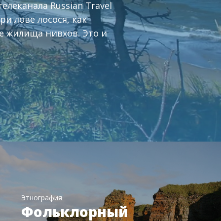
елеканала Russian Travel
и лове лосося, как
е жилища нивхов. Это и
Этнография
Фольклорный