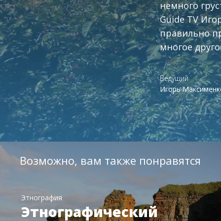
немного грус
Guide TV Иго
правильно пр
многое друго
Ведущий
Игорь Максименк
Возможно, вам также понравятся
Этнография
Этнографический