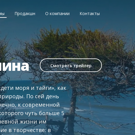
мы
Продакшн
О компании
Контакты
лина
Смотреть трейлер
дети моря и тайги», как
природы. По сей день
нечно, к современной
которого чуть больше 5
дневной жизни им
ие в творчестве: в