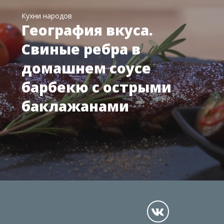
Кухни народов
География вкуса.
Свиные ребра в
домашнем соусе
барбекю с острыми
баклажанами