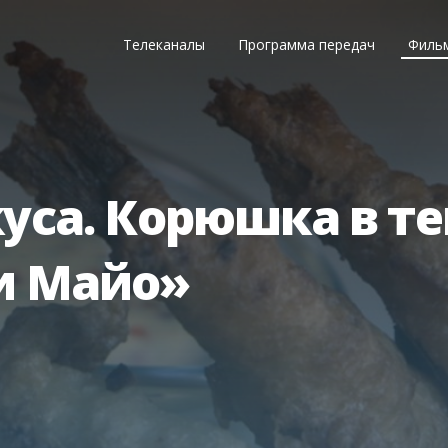
Телеканалы
Программа передач
Филь
уса. Корюшка в те
и Майо»