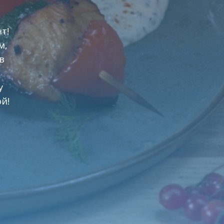
т!
м,
в
у
й!