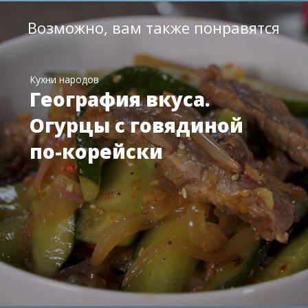
Возможно, вам также понравятся
Кухни народов
География вкуса.
Огурцы с говядиной
по-корейски