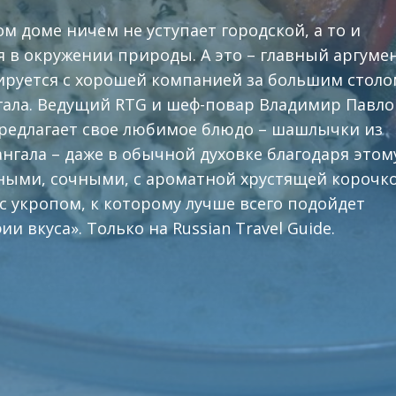
ом доме ничем не уступает городской, а то и
я в окружении природы. А это – главный аргумен
ируется с хорошей компанией за большим столо
гала. Ведущий RTG и шеф-повар Владимир Павло
предлагает свое любимое блюдо – шашлычки из
мангала – даже в обычной духовке благодаря этом
ными, сочными, с ароматной хрустящей корочко
с укропом, к которому лучше всего подойдет
и вкуса». Только на Russian Travel Guide.