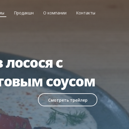
мы
Продакшн
О компании
Контакты
 лосося с
товым соусом
Смотреть трейлер