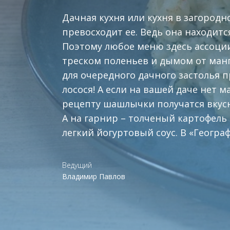
Дачная кухня или кухня в загородн
превосходит ее. Ведь она находитс
Поэтому любое меню здесь ассоци
треском поленьев и дымом от ман
для очередного дачного застолья 
лосося! А если на вашей даче нет 
рецепту шашлычки получатся вкус
А на гарнир – толченый картофель 
легкий йогуртовый соус. В «Географи
Ведущий
Владимир Павлов