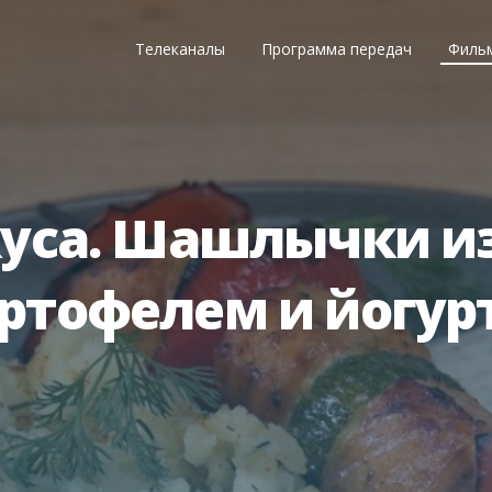
Телеканалы
Программа передач
Филь
уса. Шашлычки из
ртофелем и йогур