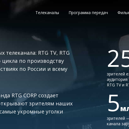
Телеканалы
Программа передач
Филь
2
х телеканала: RTG TV, RTG
го цикла по производству
твиях по России и всему
зрителей 
аудитория
RTG TV и 
5
анда RTG CORP создает
открывают зрителям наших
м
 самые укромные уголки
зрителей 
канала за