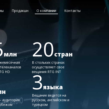
мы
Продакшн
О компании
Контакты
5
20
млн
стран
ежемесячная
В стольких странах
 телеканалов
осуществляет свое
3
RTG HD
вещания RTG INT
языка
лн
Вещание ведется на
— аудитория
русском, английском и
рубежом
турецком