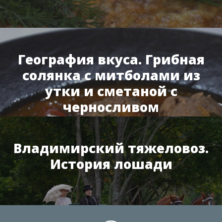
География вкуса. Грибная
солянка с митболами из
утки и сметаной с
черносливом
Владимирский тяжеловоз.
История лошади