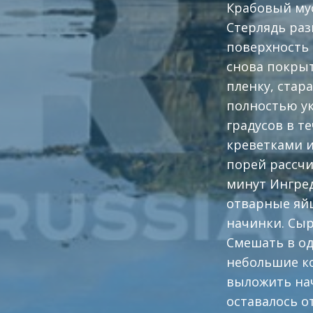
Крабовый мус
Стерлядь ра
поверхность 
снова покрыт
пленку, стар
полностью ук
градусов в т
креветками и
порей рассчи
минут Ингред
отварные яйц
начинки. Сыр
Смешать в од
небольшие ко
выложить нач
оставалось о