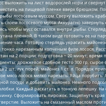
с выложить на лист водорослей нори и свернуть
зместить на пищевой пленке вверх брюшком. П
рыбы лососевым муссом. Сверху выложить краб
ь слоем лососевого мусса. Аккуратно завернуть
аясь чтобы мусс оставался внутри рыбы. Стерля
утана пленкой. В таком виде готовить ее на пар
ечение часа. Готовую стерлядь украсить майонез
 тонко нарезанным копченым филе лосося. Расст
тан на 2 порции; подготовка ~ 20 минут; время 
иенты: дрожжевое сдобное тесто 300 гр, сырое ф
а 2 шт, лук порей, майонез 1 ст. л. Порядок при
ое мясо лосося мелко нарезать. Яйца порубить.
ной посуде и добавить майонез. Немного подсол
лобки. Каждый раскатать в тонкую лепешку. На
инку. Сформировать пирожок. Защипнуть края т
тверстие. Выложить на смазанный маслом проти