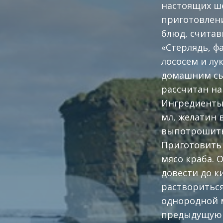
настоящих ше
приготовлени
блюд, считав
«Стерлядь, ф
лососем и лу
домашним сы
рассчитан на
Ингредиенты: 
мл, желатин 
выпотрошить 
Приготовить 
мясо краба. 
довести до к
раствориться
однородной м
предыдущую п