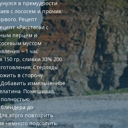
кунулся в премудрости
аев с лососем и прочих
рвого. Рецепт
цепт «Расстегаи с
ченым перцем и
сосевым муссом
вления ~ 1 час
я 150 гр, сливки 33% 200
иготовления: Стерлядь
ожить в сторону.
. Добавить измельченное
желатина. Помешивая,
н полностью
 блендера до
Для этого повторить
ия немного подсолить.