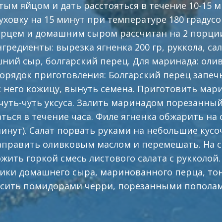
тым яйцом и дать расстояться в течение 10-15 м
духовку на 15 минут при температуре 180 градусо
ерцем и домашним сыром рассчитан на 2 порци
нгредиенты: вырезка ягненка 200 гр, руккола, с
ний сыр, болгарский перец. Для маринада: олив
. Порядок приготовления: Болгарский перец запеч
с него кожицу, вынуть семена. Приготовить мар
 чуть-чуть уксуса. Залить маринадом порезанный
ься в течение часа. Филе ягненка обжарить на 
минут). Салат порвать руками на небольшие кусо
заправить оливковым маслом и перемешать. На 
жить горкой смесь листового салата с рукколой
ики домашнего сыра, маринованного перца, то
расить помидорами черри, порезанными пополам