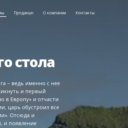
мы
Продакшн
О компании
Контакты
о стола
а – ведь именно с нее
зникнуть и первый
о в Европу» и отчасти
, царь обустроил все
ми». Отсюда и
, и появление