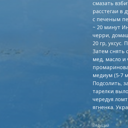
смазать взби
расстегаи в 
с печеным п
~ 20 минут И
черри, домаш
20 гр, уксус
Затем снять 
мед, масло и
промариноват
медиум (5-7 
Подсолить, 
тарелки выло
чередуя ломт
ягненка. Ук
Ведущий