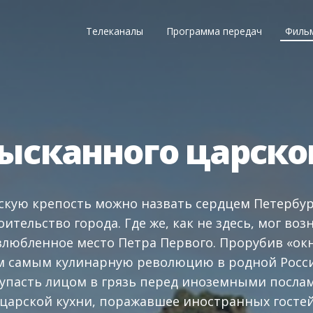
Телеканалы
Программа передач
Филь
ысканного царског
кую крепость можно назвать сердцем Петербург
оительство города. Где же, как не здесь, мог во
злюбленное место Петра Первого. Прорубив «окн
м самым кулинарную революцию в родной России
 упасть лицом в грязь перед иноземными посла
царской кухни, поражавшее иностранных гостей