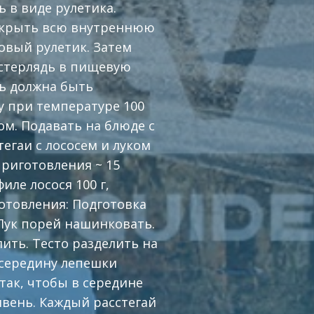
 в виде рулетика.
окрыть всю внутреннюю
овый рулетик. Затем
 стерлядь в пищевую
дь должна быть
у при температуре 100
ом. Подавать на блюде с
егаи с лососем и луком
приготовления ~ 15
иле лосося 100 г,
готовления: Подготовка
 Лук порей нашинковать.
ить. Тесто разделить на
 середину лепешки
ак, чтобы в середине
вень. Каждый расстегай