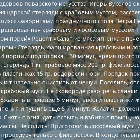
девров поварского искусства. Игорь Вуколов о
я царской стерляди с крабовым муссом, расстег
шихся фаворитами праздничного стола Петра Пе
аршированная крабовым и лососевым муссом» Ре
ком порей» Рецепт «Салат из мяса ягненка с пе
ром» Стерлядь, фаршированная крабовым и ло
 4 порции; подготовка ~ 30 минут; время пригото
стерлядь 1 кг, крабовое мясо 200 гр, филе лосос
в пластинках 15 гр, водоросли нори. Порядок пр
и тщательно очистить от чешуи. Посолить, отл
крабовый мусс. На сковороде разогреть сливки
Обжарить в течение 5 минут, ввести пластинки 
ипения и тушить еще 5-7 минут. Желатин долже
. Снять с огня, дать остыть и взбить с помощью
ассы. Не солить! Приготовить лососевый мусс. 
роцедуру только с филе лосося. В конце тушен