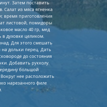
инут. Затем поставить
в. Салат из мяса ягненка
и; время приготовления
алат листовой, помидоры
ковое масло 40 гр, мед
ь в духовке целиком.
инад. Для этого смешать
 на дольки перец. Дать
сковороде до состояния
чки. Добавить рукколу.
середину большой
. Вокруг нее расположить
нко нарезанного филе
.