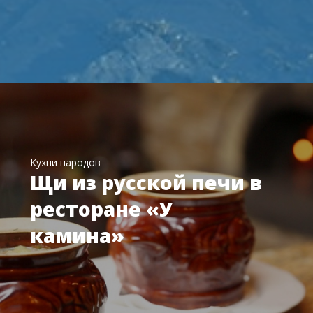
Кухни народов
Щи из русской печи в
ресторане «У
камина»