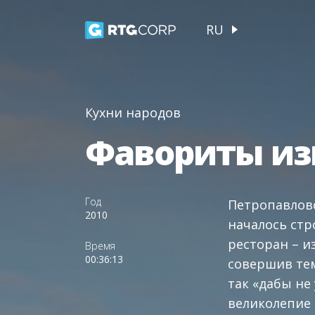
RU
Кухни народов
Фавориты из
Год
Петропавловс
2010
началось стр
ресторан – и
Время
00:36:13
совершив те
так «дабы не
великолепие 